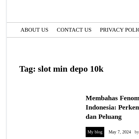
ABOUT US
CONTACT US
PRIVACY POLI
Tag:
slot min depo 10k
Membahas Fenome
Indonesia: Perke
dan Peluang
My blog
May 7, 2024
b