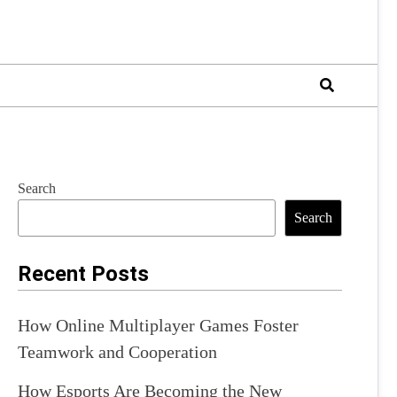
Search
Search
Recent Posts
How Online Multiplayer Games Foster
Teamwork and Cooperation
How Esports Are Becoming the New