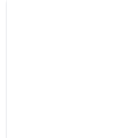
Skip
to
content