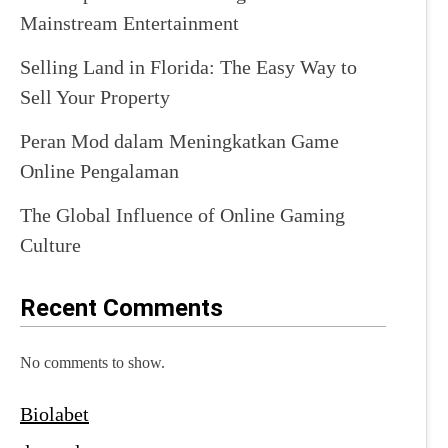
Mainstream Entertainment
Selling Land in Florida: The Easy Way to
Sell Your Property
Peran Mod dalam Meningkatkan Game
Online Pengalaman
The Global Influence of Online Gaming
Culture
Recent Comments
No comments to show.
Biolabet