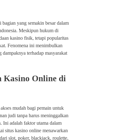
di bagian yang semakin besar dalam
 Indonesia. Meskipun hukum di
aan kasino fisik, tetapi popularitas
gkat. Fenomena ini menimbulkan
ng dampaknya terhadap masyarakat
Kasino Online di
 akses mudah bagi pemain untuk
nan judi tanpa harus meninggalkan
Ini adalah faktor utama dalam
ai situs kasino online menawarkan
ri slot, poker, blackjack, roulette,